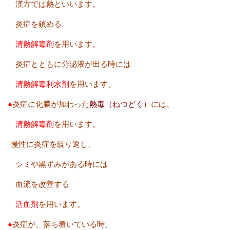
漢方では熱といいます。
炎症を鎮める
清熱解毒剤
を用います。
炎症とともに分泌液が出る時には
清熱解毒利水剤
を用います。
●
炎症に化膿が加わった
熱毒（ねつどく）
には、
清熱解毒剤
を用い
ます。
慢性に炎症を繰り返し、
シミや黒ずみがある時には
血流を改善する
活血剤
を用います。
●
炎症が、落ち着いている時、