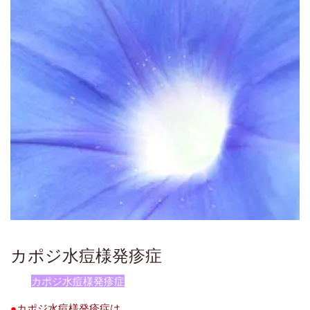
カポジ水痘様発疹症
カポジ水痘様発疹症
●
カポジ水痘様発疹症は、