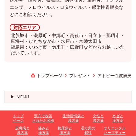
エンザ、ノロウイルス・ロタウイルス・感染性胃腸炎な
どにご相談ください。
対応エリア
北茨城市・磯原町・中郷町・高萩市・日立市・那珂市・
東海村・ひたちなか市・水戸市・常陸太田市
福島県：いわき市・勿来町・広野町などからお越しいた
だいています。
トップページ
プレゼント
アトピー性皮膚炎
MENU
トップ
漢方で改善
生活習慣病と
女性と
カゼと
ページ
されたお客様
漢方薬
漢方薬
漢方薬
皮膚病と
痛みと
糖尿病と
漢方薬の
オリエンタル
漢方薬
漢方薬
漢方薬
解説
ハーブティー