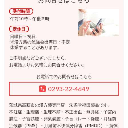
受付時間
午前10時～午後６時
定休日
日曜日・祝日
※漢方薬の勉強会出席日：不定
休業することがあります。
ご不明点などございましたら、
お電話よりお気軽にお問合せください。
お電話でのお問合せはこちら
0293-22-4649
茨城県高萩市の漢方薬専門店 朱雀堂福田薬品です。
不妊症・生理痛・生理不順・不正出血・無月経・子宮内
膜症・子宮筋腫・卵巣嚢腫・チョコレート嚢腫・月経前
症候群（PMS）・月経前不快気分障害（PMDD）・黄体