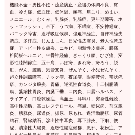
機能不全・男性不妊・流産防止・産後の体調不良、貧
血、冷え症、低血圧、低体温、頭痛、肩こり、めまい、
メニエール、むくみ、乳腺炎、乳腺症、更年期障害、ホ
ットフラッシュ、帯下、うつ病、不眠症、不安神経症、
パニック障害、過呼吸症候群、強迫神経症、自律神経失
調症、多汗症、じんましん、日光性皮膚炎、老人性乾皮
症、アトピー性皮膚炎、ニキビ、脂漏性皮膚炎、腰痛、
椎間板ヘルニア、坐骨神経痛、ぎっくり腰、ひざ痛、変
形性膝関節症、五十肩、いぼ痔、きれ痔、痔ろう、脱
肛、がん、腫瘍、気管支炎、ぜんそく、小児ぜんそく、
起立性調節障害、チック症、夜尿症、眼精疲労、帯状疱
疹、カンジタ膣炎、胃痛、逆流性食道炎、十二指腸潰
瘍、萎縮性胃炎、内臓下垂、口内炎、口唇ヘルペス、ド
ライアイ、口腔乾燥症、高血圧、耳鳴り、突発性難聴、
高中性脂肪、高コレステロール、痛風、糖尿病、前立腺
炎、膀胱炎、尿道炎、頻尿、尿もれ、過活動膀胱、尿管
結石、腎臓結石、滲出性中耳炎、耳下腺炎、下痢、便
秘、潰瘍性大腸炎、過敏性腸症候群、風邪、花粉症、ア
レルギー性鼻炎、蓄膿症、副鼻腔炎、扁桃炎、インフル