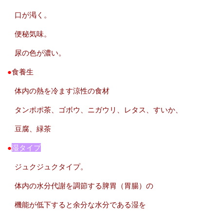
口が渇く。
便秘気味。
尿の色が濃い。
●
食養生
体内の熱を冷ます涼性の食材
タンポポ茶、ゴボウ、ニガウリ、レタス、すいか、
豆腐、緑茶
●
湿タイプ
ジュクジュクタイプ。
体内の水分代謝を調節する脾胃（胃腸）の
機能が低下すると余分な水分である湿を