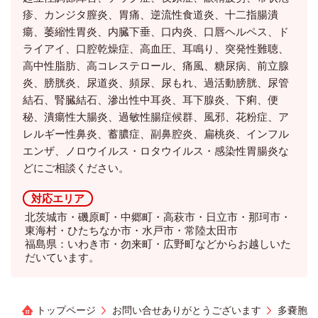
疹、カンジタ膣炎、胃痛、逆流性食道炎、十二指腸潰
瘍、萎縮性胃炎、内臓下垂、口内炎、口唇ヘルペス、ド
ライアイ、口腔乾燥症、高血圧、耳鳴り、突発性難聴、
高中性脂肪、高コレステロール、痛風、糖尿病、前立腺
炎、膀胱炎、尿道炎、頻尿、尿もれ、過活動膀胱、尿管
結石、腎臓結石、滲出性中耳炎、耳下腺炎、下痢、便
秘、潰瘍性大腸炎、過敏性腸症候群、風邪、花粉症、ア
レルギー性鼻炎、蓄膿症、副鼻腔炎、扁桃炎、インフル
エンザ、ノロウイルス・ロタウイルス・感染性胃腸炎な
どにご相談ください。
対応エリア
北茨城市・磯原町・中郷町・高萩市・日立市・那珂市・
東海村・ひたちなか市・水戸市・常陸太田市
福島県：いわき市・勿来町・広野町などからお越しいた
だいています。
トップページ
お問い合せありがとうございます
多嚢胞