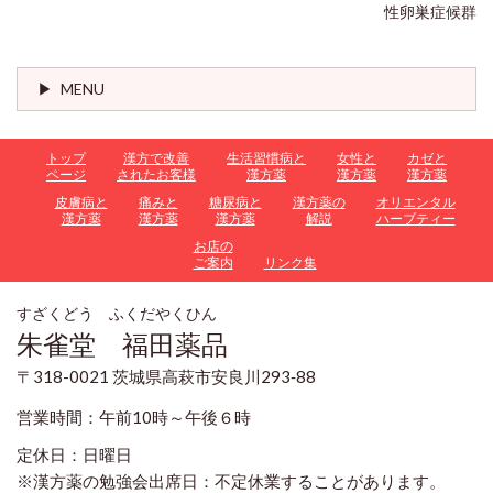
性卵巣症候群
MENU
トップ
漢方で改善
生活習慣病と
女性と
カゼと
ページ
されたお客様
漢方薬
漢方薬
漢方薬
皮膚病と
痛みと
糖尿病と
漢方薬の
オリエンタル
漢方薬
漢方薬
漢方薬
解説
ハーブティー
お店の
ご案内
リンク集
すざくどう ふくだやくひん
朱雀堂 福田薬品
〒318-0021 茨城県高萩市安良川293‐88
営業時間：午前10時～午後６時
定休日：日曜日
※漢方薬の勉強会出席日：不定休業することがあります。