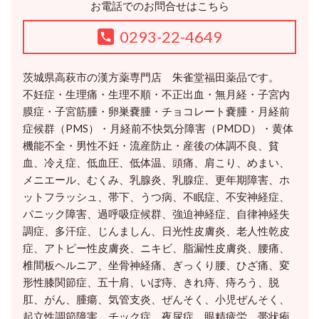
お電話でのお問合せはこちら
0293-22-4649
茨城県高萩市の漢方薬専門店 朱雀堂福田薬品です。
不妊症・生理痛・生理不順・不正出血・無月経・子宮内
膜症・子宮筋腫・卵巣嚢腫・チョコレート嚢腫・月経前
症候群（PMS）・月経前不快気分障害（PMDD）・黄体
機能不全・男性不妊・流産防止・産後の体調不良、貧
血、冷え症、低血圧、低体温、頭痛、肩こり、めまい、
メニエール、むくみ、乳腺炎、乳腺症、更年期障害、ホ
ットフラッシュ、帯下、うつ病、不眠症、不安神経症、
パニック障害、過呼吸症候群、強迫神経症、自律神経失
調症、多汗症、じんましん、日光性皮膚炎、老人性乾皮
症、アトピー性皮膚炎、ニキビ、脂漏性皮膚炎、腰痛、
椎間板ヘルニア、坐骨神経痛、ぎっくり腰、ひざ痛、変
形性膝関節症、五十肩、いぼ痔、きれ痔、痔ろう、脱
肛、がん、腫瘍、気管支炎、ぜんそく、小児ぜんそく、
起立性調節障害、チック症、夜尿症、眼精疲労、帯状疱