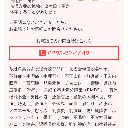
日曜日・祝日
※漢方薬の勉強会出席日：不定
休業することがあります。
ご不明点などございましたら、
お電話よりお気軽にお問合せください。
お電話でのお問合せはこちら
0293-22-4649
茨城県高萩市の漢方薬専門店 朱雀堂福田薬品です。
不妊症・生理痛・生理不順・不正出血・無月経・子宮内
膜症・子宮筋腫・卵巣嚢腫・チョコレート嚢腫・月経前
症候群（PMS）・月経前不快気分障害（PMDD）・黄体
機能不全・男性不妊・流産防止・産後の体調不良、貧
血、冷え症、低血圧、低体温、頭痛、肩こり、めまい、
メニエール、むくみ、乳腺炎、乳腺症、更年期障害、ホ
ットフラッシュ、帯下、うつ病、不眠症、不安神経症、
パニック障害、過呼吸症候群、強迫神経症、自律神経失