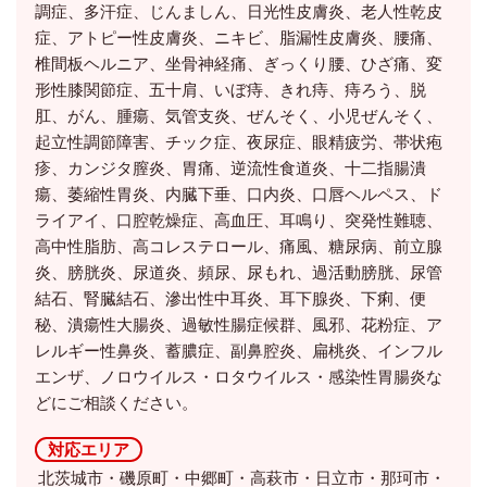
調症、多汗症、じんましん、日光性皮膚炎、老人性乾皮
症、アトピー性皮膚炎、ニキビ、脂漏性皮膚炎、腰痛、
椎間板ヘルニア、坐骨神経痛、ぎっくり腰、ひざ痛、変
形性膝関節症、五十肩、いぼ痔、きれ痔、痔ろう、脱
肛、がん、腫瘍、気管支炎、ぜんそく、小児ぜんそく、
起立性調節障害、チック症、夜尿症、眼精疲労、帯状疱
疹、カンジタ膣炎、胃痛、逆流性食道炎、十二指腸潰
瘍、萎縮性胃炎、内臓下垂、口内炎、口唇ヘルペス、ド
ライアイ、口腔乾燥症、高血圧、耳鳴り、突発性難聴、
高中性脂肪、高コレステロール、痛風、糖尿病、前立腺
炎、膀胱炎、尿道炎、頻尿、尿もれ、過活動膀胱、尿管
結石、腎臓結石、滲出性中耳炎、耳下腺炎、下痢、便
秘、潰瘍性大腸炎、過敏性腸症候群、風邪、花粉症、ア
レルギー性鼻炎、蓄膿症、副鼻腔炎、扁桃炎、インフル
エンザ、ノロウイルス・ロタウイルス・感染性胃腸炎な
どにご相談ください。
対応エリア
北茨城市・磯原町・中郷町・高萩市・日立市・那珂市・