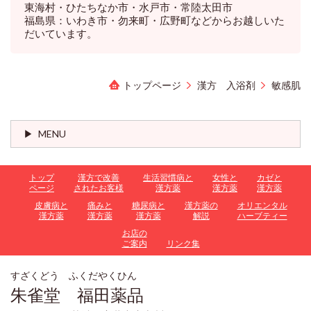
東海村・ひたちなか市・水戸市・常陸太田市
福島県：いわき市・勿来町・広野町などからお越しいた
だいています。
トップページ
漢方 入浴剤
敏感肌
MENU
トップ
漢方で改善
生活習慣病と
女性と
カゼと
ページ
されたお客様
漢方薬
漢方薬
漢方薬
皮膚病と
痛みと
糖尿病と
漢方薬の
オリエンタル
漢方薬
漢方薬
漢方薬
解説
ハーブティー
お店の
ご案内
リンク集
すざくどう ふくだやくひん
朱雀堂 福田薬品