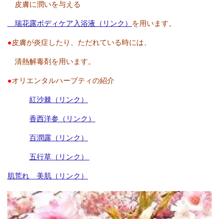
皮膚に潤いを与える
瑞花露ボディケア入浴液（リンク）
を用います。
●
皮膚が炎症したり、ただれている時には、
清熱解毒剤を用います。
●
オリエンタルハーブティの紹介
紅沙棘（リンク）
香西洋参（リンク）
百潤露（リンク）
五行草（リンク）
肌荒れ 美肌（リンク）