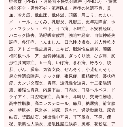
症候群（PMS）・月経前不快気分障害（PMDD）・黄体
機能不全・男性不妊・流産防止・産後の体調不良、貧
血、冷え症、低血圧、低体温、頭痛、肩こり、めまい、
メニエール、むくみ、乳腺炎、乳腺症、更年期障害、ホ
ットフラッシュ、帯下、うつ病、不眠症、不安神経症、
パニック障害、過呼吸症候群、強迫神経症、自律神経失
調症、多汗症、じんましん、日光性皮膚炎、老人性乾皮
症、アトピー性皮膚炎、ニキビ、脂漏性皮膚炎、腰痛、
椎間板ヘルニア、坐骨神経痛、ぎっくり腰、ひざ痛、変
形性膝関節症、五十肩、いぼ痔、きれ痔、痔ろう、脱
肛、がん、腫瘍、気管支炎、ぜんそく、小児ぜんそく、
起立性調節障害、チック症、夜尿症、眼精疲労、帯状疱
疹、カンジタ膣炎、胃痛、逆流性食道炎、十二指腸潰
瘍、萎縮性胃炎、内臓下垂、口内炎、口唇ヘルペス、ド
ライアイ、口腔乾燥症、高血圧、耳鳴り、突発性難聴、
高中性脂肪、高コレステロール、痛風、糖尿病、前立腺
炎、膀胱炎、尿道炎、頻尿、尿もれ、過活動膀胱、尿管
結石、腎臓結石、滲出性中耳炎、耳下腺炎、下痢、便
秘、潰瘍性大腸炎、過敏性腸症候群、風邪、花粉症、ア