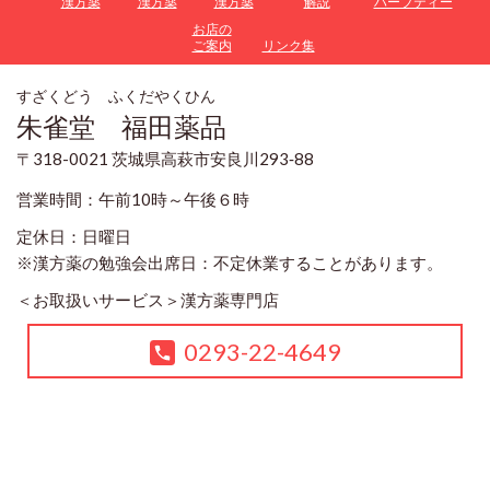
漢方薬
漢方薬
漢方薬
解説
ハーブティー
お店の
ご案内
リンク集
すざくどう ふくだやくひん
朱雀堂 福田薬品
〒318-0021 茨城県高萩市安良川293‐88
営業時間：午前10時～午後６時
定休日：日曜日
※漢方薬の勉強会出席日：不定休業することがあります。
＜お取扱いサービス＞
漢方薬専門店
0293-22-4649