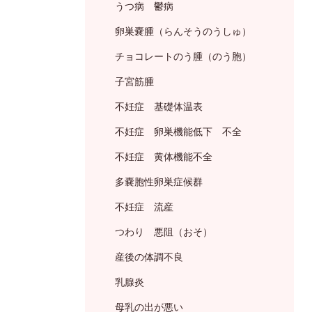
うつ病 鬱病
卵巣嚢腫（らんそうのうしゅ）
チョコレートのう腫（のう胞）
子宮筋腫
不妊症 基礎体温表
不妊症 卵巣機能低下 不全
不妊症 黄体機能不全
多嚢胞性卵巣症候群
不妊症 流産
つわり 悪阻（おそ）
産後の体調不良
乳腺炎
母乳の出が悪い