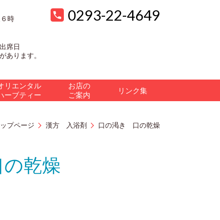
0293-22-4649
後６時
出席日
があります。
オリエンタル
お店の
リンク集
ハーブティー
ご案内
ップページ
漢方 入浴剤
口の渇き 口の乾燥
口の乾燥