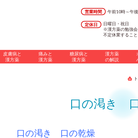
営業時間
午前10時～午
日曜日・祝日
定休日
※漢方薬の勉強会
不定休業すること
皮膚病と
痛みと
糖尿病と
漢方薬
漢方薬
漢方薬
漢方薬
の解説
ト
口の渇き 
口の渇き 口の乾燥