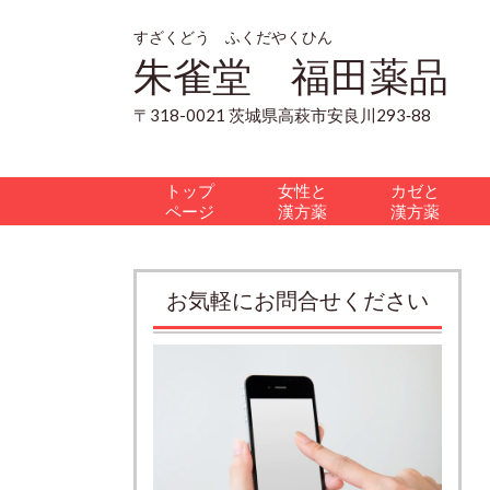
すざくどう ふくだやくひん
朱雀堂 福田薬品
〒318-0021 茨城県高萩市安良川293‐88
トップ
女性と
カゼと
ページ
漢方薬
漢方薬
お気軽にお問合せください