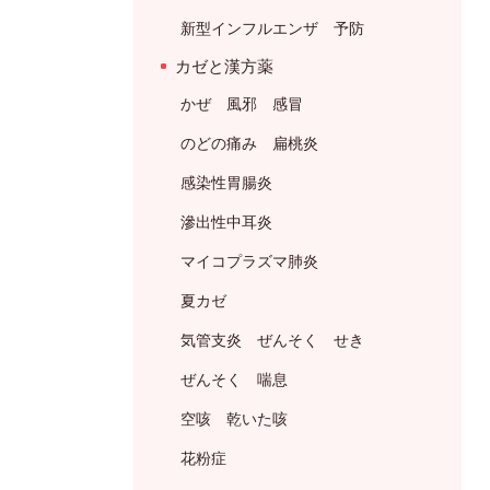
新型インフルエンザ 予防
カゼと漢方薬
かぜ 風邪 感冒
のどの痛み 扁桃炎
感染性胃腸炎
滲出性中耳炎
マイコプラズマ肺炎
夏カゼ
気管支炎 ぜんそく せき
ぜんそく 喘息
空咳 乾いた咳
花粉症