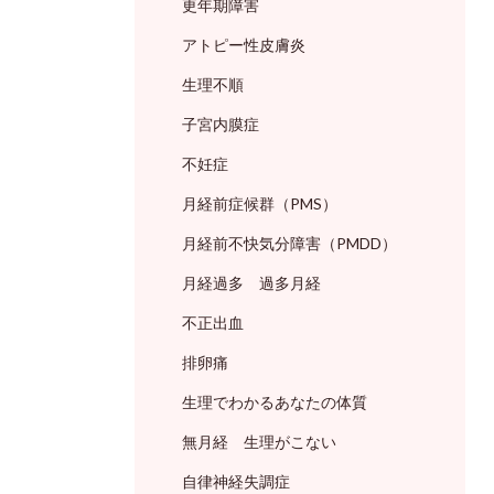
更年期障害
アトピー性皮膚炎
生理不順
子宮内膜症
不妊症
月経前症候群（PMS）
月経前不快気分障害（PMDD）
月経過多 過多月経
不正出血
排卵痛
生理でわかるあなたの体質
無月経 生理がこない
自律神経失調症