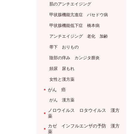
肌のアンチエイジング
甲状腺機能亢進症 バセドウ病
甲状腺機能低下症 橋本病
アンチエイジング 老化 加齢
帯下 おりもの
陰部の痒み カンジタ膣炎
頻尿 尿もれ
女性と漢方薬
がん 癌
がん 漢方薬
ノロウイルス ロタウイルス 漢方
薬
カゼ インフルエンザの予防 漢方
薬