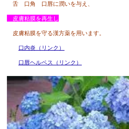
舌 口角 口唇に潤いを与え、
皮膚粘膜を再生し
皮膚粘膜を守る漢方薬
を用います。
口内炎（リンク）
口唇ヘルペス（リンク）