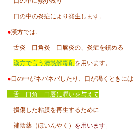
口の中に熱が残り
口の中の炎症により発生します。
●
漢方では、
舌炎 口角炎 口唇炎の、炎症を鎮める
漢方で言う清熱解毒剤
を用います。
●
口の中がネバネバしたり、口が渇くときには
舌 口角 口唇に潤いを与えて
損傷した粘膜を再生するために
補陰薬（ほいんやく）
を用います。