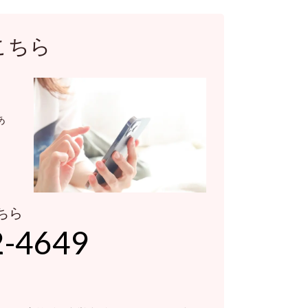
こちら
あ
ちら
2-4649