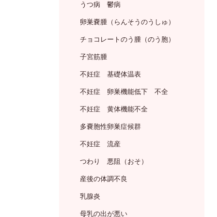
うつ病 鬱病
卵巣嚢腫（らんそうのうしゅ）
チョコレートのう腫（のう胞）
子宮筋腫
不妊症 基礎体温表
不妊症 卵巣機能低下 不全
不妊症 黄体機能不全
多嚢胞性卵巣症候群
不妊症 流産
つわり 悪阻（おそ）
産後の体調不良
乳腺炎
母乳の出が悪い