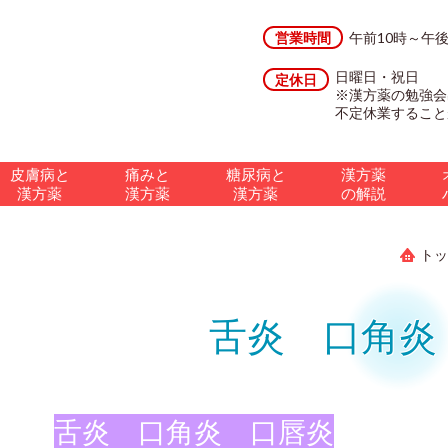
営業時間
午前10時～午
日曜日・祝日
定休日
※漢方薬の勉強会
不定休業すること
皮膚病と
痛みと
糖尿病と
漢方薬
漢方薬
漢方薬
漢方薬
の解説
トッ
舌炎 口角炎
舌炎 口角炎 口唇炎