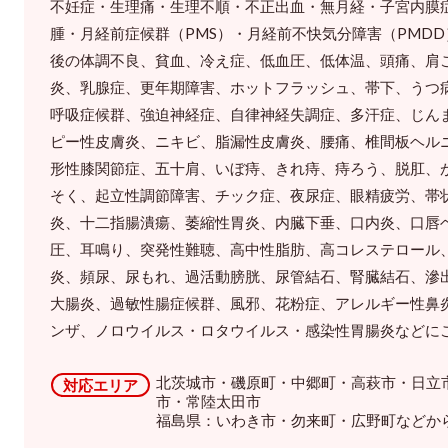
不妊症・生理痛・生理不順・不正出血・無月経・子宮内膜
腫・月経前症候群（PMS）・月経前不快気分障害（PMD
後の体調不良、貧血、冷え症、低血圧、低体温、頭痛、肩
炎、乳腺症、更年期障害、ホットフラッシュ、帯下、うつ
呼吸症候群、強迫神経症、自律神経失調症、多汗症、じん
ピー性皮膚炎、ニキビ、脂漏性皮膚炎、腰痛、椎間板ヘル
形性膝関節症、五十肩、いぼ痔、きれ痔、痔ろう、脱肛、
そく、起立性調節障害、チック症、夜尿症、眼精疲労、帯
炎、十二指腸潰瘍、萎縮性胃炎、内臓下垂、口内炎、口唇
圧、耳鳴り、突発性難聴、高中性脂肪、高コレステロール
炎、頻尿、尿もれ、過活動膀胱、尿管結石、腎臓結石、滲
大腸炎、過敏性腸症候群、風邪、花粉症、アレルギー性鼻
ンザ、ノロウイルス・ロタウイルス・感染性胃腸炎などに
北茨城市・磯原町・中郷町・高萩市・日立
対応エリア
市・常陸太田市
福島県：いわき市・勿来町・広野町などか