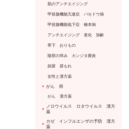
肌のアンチエイジング
甲状腺機能亢進症 バセドウ病
甲状腺機能低下症 橋本病
アンチエイジング 老化 加齢
帯下 おりもの
陰部の痒み カンジタ膣炎
頻尿 尿もれ
女性と漢方薬
がん 癌
がん 漢方薬
ノロウイルス ロタウイルス 漢方
薬
カゼ インフルエンザの予防 漢方
薬