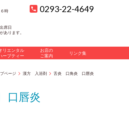
0293-22-4649
後６時
出席日
があります。
オリエンタル
お店の
リンク集
ハーブティー
ご案内
プページ
漢方 入浴剤
舌炎 口角炎 口唇炎
 口唇炎