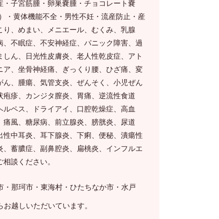
症・子宮筋腫・卵巣嚢腫・チョコレート嚢
D）・黄体機能不全・男性不妊・流産防止・産
こり、めまい、メニエール、むくみ、乳腺
病、不眠症、不安神経症、パニック障害、過
ましん、日光性皮膚炎、老人性乾皮症、アト
ニア、坐骨神経痛、ぎっくり腰、ひざ痛、変
がん、腫瘍、気管支炎、ぜんそく、小児ぜん
状疱疹、カンジタ膣炎、胃痛、逆流性食道
ヘルペス、ドライアイ、口腔乾燥症、高血
、痛風、糖尿病、前立腺炎、膀胱炎、尿道
出性中耳炎、耳下腺炎、下痢、便秘、潰瘍性
炎、蓄膿症、副鼻腔炎、扁桃炎、インフルエ
ご相談ください。
市・那珂市・東海村・ひたちなか市・水戸
らお越しいただいています。