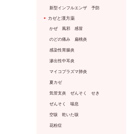
新型インフルエンザ 予防
カゼと漢方薬
かぜ 風邪 感冒
のどの痛み 扁桃炎
感染性胃腸炎
滲出性中耳炎
マイコプラズマ肺炎
夏カゼ
気管支炎 ぜんそく せき
ぜんそく 喘息
空咳 乾いた咳
花粉症