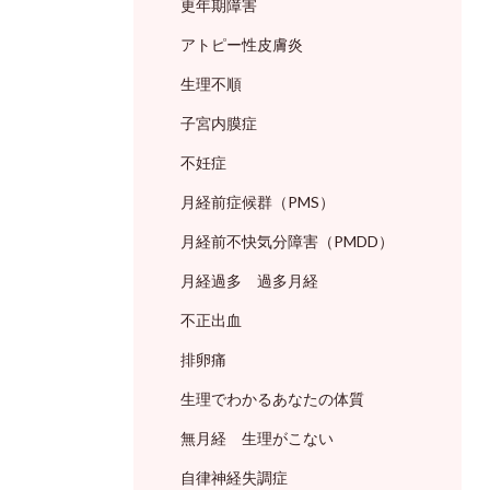
更年期障害
アトピー性皮膚炎
生理不順
子宮内膜症
不妊症
月経前症候群（PMS）
月経前不快気分障害（PMDD）
月経過多 過多月経
不正出血
排卵痛
生理でわかるあなたの体質
無月経 生理がこない
自律神経失調症