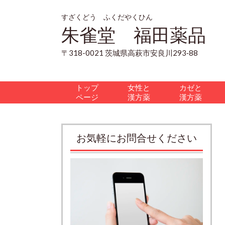
すざくどう ふくだやくひん
朱雀堂 福田薬品
〒318-0021 茨城県高萩市安良川293‐88
トップ
女性と
カゼと
ページ
漢方薬
漢方薬
お気軽にお問合せください