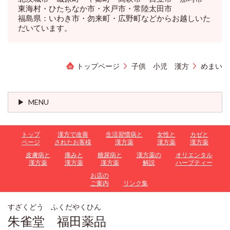
東海村・ひたちなか市・水戸市・常陸太田市
福島県：いわき市・勿来町・広野町などからお越しいた
だいています。
トップページ
子供 小児 漢方
めまい
MENU
トップ
漢方で改善
生活習慣病と
女性と
カゼと
ページ
されたお客様
漢方薬
漢方薬
漢方薬
皮膚病と
痛みと
糖尿病と
漢方薬の
オリエンタル
漢方薬
漢方薬
漢方薬
解説
ハーブティー
お店の
ご案内
リンク集
すざくどう ふくだやくひん
朱雀堂 福田薬品