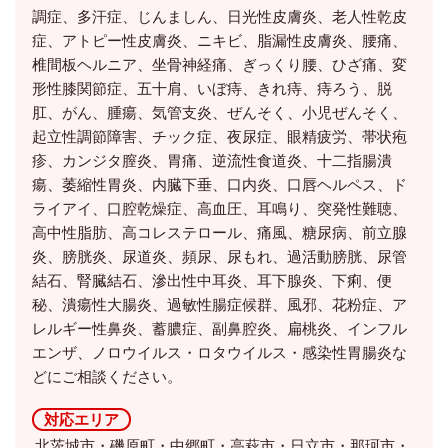
調症、多汗症、じんましん、日光性皮膚炎、老人性乾皮
症、アトピー性皮膚炎、ニキビ、脂漏性皮膚炎、腰痛、
椎間板ヘルニア、坐骨神経痛、ぎっくり腰、ひざ痛、変
形性膝関節症、五十肩、いぼ痔、きれ痔、痔ろう、脱
肛、がん、腫瘍、気管支炎、ぜんそく、小児ぜんそく、
起立性調節障害、チック症、夜尿症、眼精疲労、帯状疱
疹、カンジタ膣炎、胃痛、逆流性食道炎、十二指腸潰
瘍、萎縮性胃炎、内臓下垂、口内炎、口唇ヘルペス、ド
ライアイ、口腔乾燥症、高血圧、耳鳴り、突発性難聴、
高中性脂肪、高コレステロール、痛風、糖尿病、前立腺
炎、膀胱炎、尿道炎、頻尿、尿もれ、過活動膀胱、尿管
結石、腎臓結石、滲出性中耳炎、耳下腺炎、下痢、便
秘、潰瘍性大腸炎、過敏性腸症候群、風邪、花粉症、ア
レルギー性鼻炎、蓄膿症、副鼻腔炎、扁桃炎、インフル
エンザ、ノロウイルス・ロタウイルス・感染性胃腸炎な
どにご相談ください。
対応エリア
北茨城市・磯原町・中郷町・高萩市・日立市・那珂市・