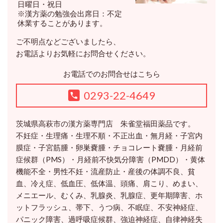
日曜日・祝日
※漢方薬の勉強会出席日：不定
休業することがあります。
ご不明点などございましたら、
お電話よりお気軽にお問合せください。
お電話でのお問合せはこちら
0293-22-4649
茨城県高萩市の漢方薬専門店 朱雀堂福田薬品です。
不妊症・生理痛・生理不順・不正出血・無月経・子宮内
膜症・子宮筋腫・卵巣嚢腫・チョコレート嚢腫・月経前
症候群（PMS）・月経前不快気分障害（PMDD）・黄体
機能不全・男性不妊・流産防止・産後の体調不良、貧
血、冷え症、低血圧、低体温、頭痛、肩こり、めまい、
メニエール、むくみ、乳腺炎、乳腺症、更年期障害、ホ
ットフラッシュ、帯下、うつ病、不眠症、不安神経症、
パニック障害、過呼吸症候群、強迫神経症、自律神経失