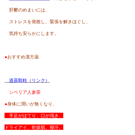
肝鬱のめまいには、
ストレスを発散し、緊張を解きほぐし、
気持ち安らかにします。
●
おすすめ漢方薬
逍遥顆粒（リンク）
シベリア人参茶
●
身体に潤いが無くなり、
手足がほてり、口が渇き、
ドライアイ、乾燥肌、寝汗、