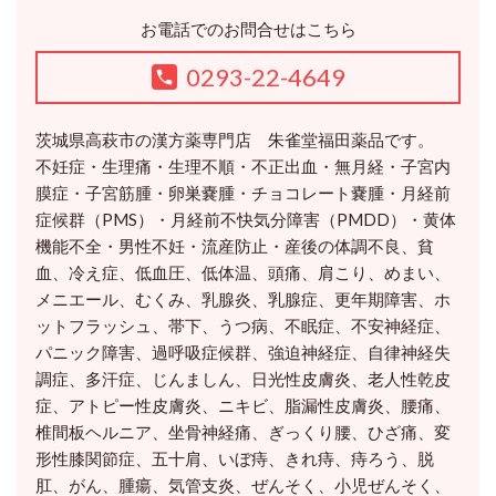
お電話でのお問合せはこちら
0293-22-4649
茨城県高萩市の漢方薬専門店 朱雀堂福田薬品です。
不妊症・生理痛・生理不順・不正出血・無月経・子宮内
膜症・子宮筋腫・卵巣嚢腫・チョコレート嚢腫・月経前
症候群（PMS）・月経前不快気分障害（PMDD）・黄体
機能不全・男性不妊・流産防止・産後の体調不良、貧
血、冷え症、低血圧、低体温、頭痛、肩こり、めまい、
メニエール、むくみ、乳腺炎、乳腺症、更年期障害、ホ
ットフラッシュ、帯下、うつ病、不眠症、不安神経症、
パニック障害、過呼吸症候群、強迫神経症、自律神経失
調症、多汗症、じんましん、日光性皮膚炎、老人性乾皮
症、アトピー性皮膚炎、ニキビ、脂漏性皮膚炎、腰痛、
椎間板ヘルニア、坐骨神経痛、ぎっくり腰、ひざ痛、変
形性膝関節症、五十肩、いぼ痔、きれ痔、痔ろう、脱
肛、がん、腫瘍、気管支炎、ぜんそく、小児ぜんそく、