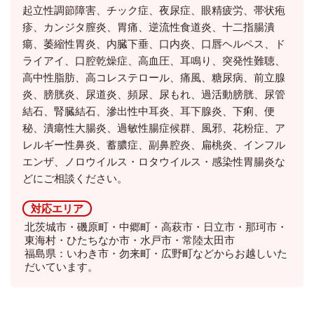
起立性調節障害、チック症、夜尿症、眼精疲労、帯状疱
疹、カンジタ膣炎、胃痛、逆流性食道炎、十二指腸潰
瘍、萎縮性胃炎、内臓下垂、口内炎、口唇ヘルペス、ド
ライアイ、口腔乾燥症、高血圧、耳鳴り、突発性難聴、
高中性脂肪、高コレステロール、痛風、糖尿病、前立腺
炎、膀胱炎、尿道炎、頻尿、尿もれ、過活動膀胱、尿管
結石、腎臓結石、滲出性中耳炎、耳下腺炎、下痢、便
秘、潰瘍性大腸炎、過敏性腸症候群、風邪、花粉症、ア
レルギー性鼻炎、蓄膿症、副鼻腔炎、扁桃炎、インフル
エンザ、ノロウイルス・ロタウイルス・感染性胃腸炎な
どにご相談ください。
対応エリア
北茨城市・磯原町・中郷町・高萩市・日立市・那珂市・
東海村・ひたちなか市・水戸市・常陸太田市
福島県：いわき市・勿来町・広野町などからお越しいた
だいています。