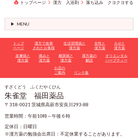
トップページ
漢方 入浴剤
落ち込み クヨクヨする
MENU
トップ
漢方で改善
生活習慣病と
女性と
カゼと
ページ
されたお客様
漢方薬
漢方薬
漢方薬
皮膚病と
痛みと
糖尿病と
漢方薬の
オリエンタル
漢方薬
漢方薬
漢方薬
解説
ハーブティー
お店の
ご案内
リンク集
すざくどう ふくだやくひん
朱雀堂 福田薬品
〒318-0021 茨城県高萩市安良川293‐88
営業時間：午前10時～午後６時
定休日：日曜日
※漢方薬の勉強会出席日：不定休業することがあります。