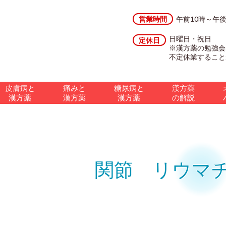
営業時間
午前10時～午
日曜日・祝日
定休日
※漢方薬の勉強会
不定休業すること
皮膚病と
痛みと
糖尿病と
漢方薬
漢方薬
漢方薬
漢方薬
の解説
関節 リウマ