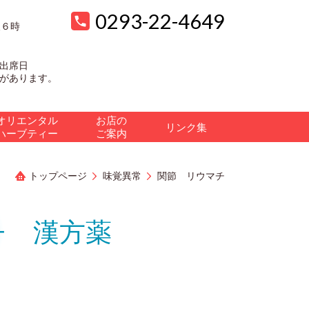
0293-22-4649
後６時
出席日
があります。
オリエンタル
お店の
リンク集
ハーブティー
ご案内
トップページ
味覚異常
関節 リウマチ
チ 漢方薬