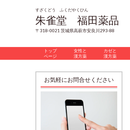
すざくどう ふくだやくひん
朱雀堂 福田薬品
〒318-0021 茨城県高萩市安良川293‐88
トップ
女性と
カゼと
ページ
漢方薬
漢方薬
お気軽にお問合せください