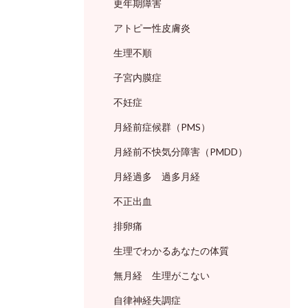
更年期障害
アトピー性皮膚炎
生理不順
子宮内膜症
不妊症
月経前症候群（PMS）
月経前不快気分障害（PMDD）
月経過多 過多月経
不正出血
排卵痛
生理でわかるあなたの体質
無月経 生理がこない
自律神経失調症