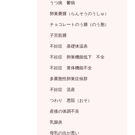
うつ病 鬱病
卵巣嚢腫（らんそうのうしゅ）
チョコレートのう腫（のう胞）
子宮筋腫
不妊症 基礎体温表
不妊症 卵巣機能低下 不全
不妊症 黄体機能不全
多嚢胞性卵巣症候群
不妊症 流産
つわり 悪阻（おそ）
産後の体調不良
乳腺炎
母乳の出が悪い