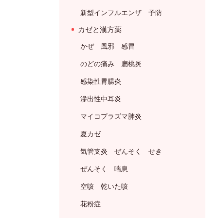
新型インフルエンザ 予防
カゼと漢方薬
かぜ 風邪 感冒
のどの痛み 扁桃炎
感染性胃腸炎
滲出性中耳炎
マイコプラズマ肺炎
夏カゼ
気管支炎 ぜんそく せき
ぜんそく 喘息
空咳 乾いた咳
花粉症