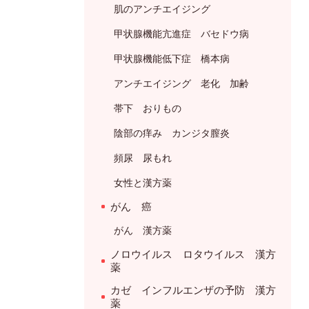
肌のアンチエイジング
甲状腺機能亢進症 バセドウ病
甲状腺機能低下症 橋本病
アンチエイジング 老化 加齢
帯下 おりもの
陰部の痒み カンジタ膣炎
頻尿 尿もれ
女性と漢方薬
がん 癌
がん 漢方薬
ノロウイルス ロタウイルス 漢方
薬
カゼ インフルエンザの予防 漢方
薬