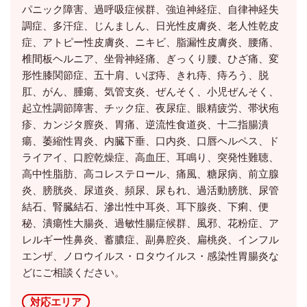
パニック障害、過呼吸症候群、強迫神経症、自律神経失
調症、多汗症、じんましん、日光性皮膚炎、老人性乾皮
症、アトピー性皮膚炎、ニキビ、脂漏性皮膚炎、腰痛、
椎間板ヘルニア、坐骨神経痛、ぎっくり腰、ひざ痛、変
形性膝関節症、五十肩、いぼ痔、きれ痔、痔ろう、脱
肛、がん、腫瘍、気管支炎、ぜんそく、小児ぜんそく、
起立性調節障害、チック症、夜尿症、眼精疲労、帯状疱
疹、カンジタ膣炎、胃痛、逆流性食道炎、十二指腸潰
瘍、萎縮性胃炎、内臓下垂、口内炎、口唇ヘルペス、ド
ライアイ、口腔乾燥症、高血圧、耳鳴り、突発性難聴、
高中性脂肪、高コレステロール、痛風、糖尿病、前立腺
炎、膀胱炎、尿道炎、頻尿、尿もれ、過活動膀胱、尿管
結石、腎臓結石、滲出性中耳炎、耳下腺炎、下痢、便
秘、潰瘍性大腸炎、過敏性腸症候群、風邪、花粉症、ア
レルギー性鼻炎、蓄膿症、副鼻腔炎、扁桃炎、インフル
エンザ、ノロウイルス・ロタウイルス・感染性胃腸炎な
どにご相談ください。
対応エリア