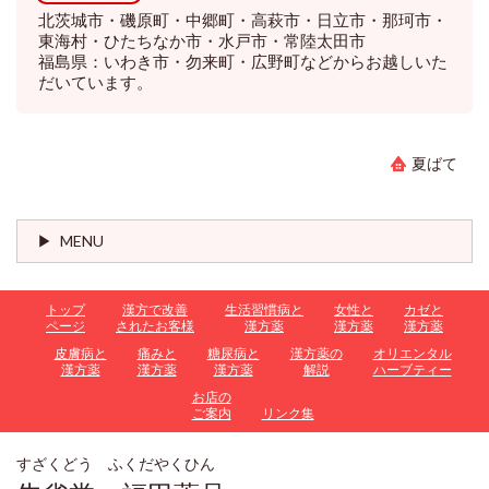
北茨城市・磯原町・中郷町・高萩市・日立市・那珂市・
東海村・ひたちなか市・水戸市・常陸太田市
福島県：いわき市・勿来町・広野町などからお越しいた
だいています。
夏ばて
MENU
トップ
漢方で改善
生活習慣病と
女性と
カゼと
ページ
されたお客様
漢方薬
漢方薬
漢方薬
皮膚病と
痛みと
糖尿病と
漢方薬の
オリエンタル
漢方薬
漢方薬
漢方薬
解説
ハーブティー
お店の
ご案内
リンク集
すざくどう ふくだやくひん