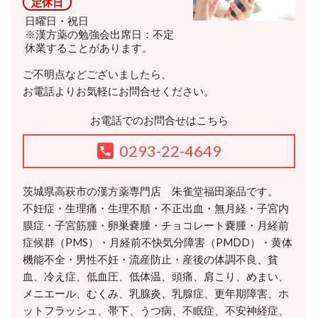
定休日
日曜日・祝日
※漢方薬の勉強会出席日：不定
休業することがあります。
ご不明点などございましたら、
お電話よりお気軽にお問合せください。
お電話でのお問合せはこちら
0293-22-4649
茨城県高萩市の漢方薬専門店 朱雀堂福田薬品です。
不妊症・生理痛・生理不順・不正出血・無月経・子宮内
膜症・子宮筋腫・卵巣嚢腫・チョコレート嚢腫・月経前
症候群（PMS）・月経前不快気分障害（PMDD）・黄体
機能不全・男性不妊・流産防止・産後の体調不良、貧
血、冷え症、低血圧、低体温、頭痛、肩こり、めまい、
メニエール、むくみ、乳腺炎、乳腺症、更年期障害、ホ
ットフラッシュ、帯下、うつ病、不眠症、不安神経症、